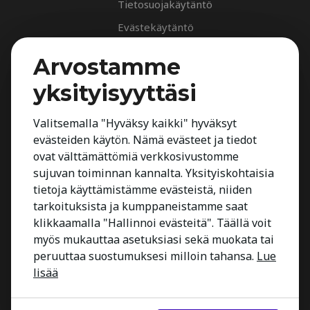
Tietosuojakäytäntö
Evästekäytäntö
Palvelut
Arvostamme
Rekrytointipalvelu
yksityisyyttäsi
Arvioinnit
Johdon suorahaku
Valitsemalla "Hyväksy kaikki" hyväksyt
evästeiden käytön. Nämä evästeet ja tiedot
Johdon arvioinnit
ovat välttämättömiä verkkosivustomme
Toimialatuntemus
sujuvan toiminnan kannalta. Yksityiskohtaisia
Työnhakijalle
tietoja käyttämistämme evästeistä, niiden
tarkoituksista ja kumppaneistamme saat
Kestria Insights
klikkaamalla "Hallinnoi evästeitä". Täällä voit
Yhteystiedot
myös mukauttaa asetuksiasi sekä muokata tai
peruuttaa suostumuksesi milloin tahansa.
Lue
lisää