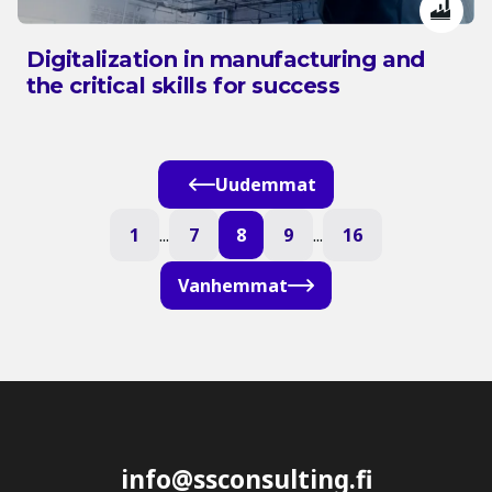
Digitalization in manufacturing and
the critical skills for success
Uudemmat
1
...
7
8
9
...
16
Vanhemmat
info@ssconsulting.fi