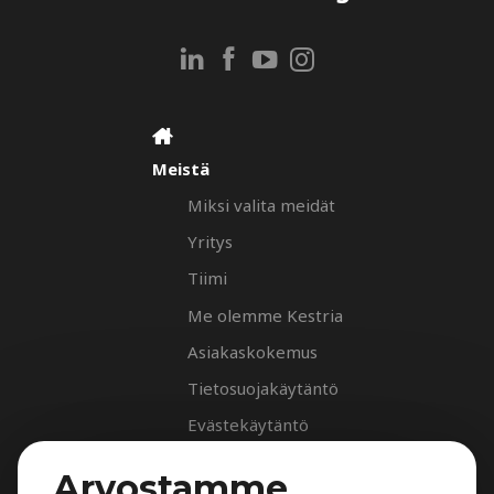
Meistä
Miksi valita meidät
Yritys
Tiimi
Me olemme Kestria
Asiakaskokemus
Tietosuojakäytäntö
Evästekäytäntö
Palvelut
Arvostamme